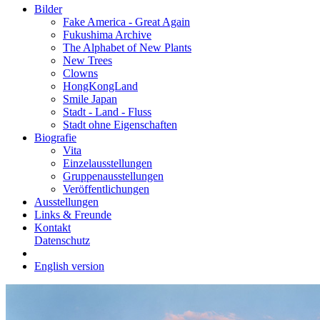
Bilder
Fake America - Great Again
Fukushima Archive
The Alphabet of New Plants
New Trees
Clowns
HongKongLand
Smile Japan
Stadt - Land - Fluss
Stadt ohne Eigenschaften
Biografie
Vita
Einzelausstellungen
Gruppenausstellungen
Veröffentlichungen
Ausstellungen
Links & Freunde
Kontakt
Datenschutz
English version