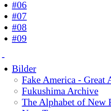
#06
#07
#08
#09
Bilder
Fake America - Great 
Fukushima Archive
The Alphabet of New P