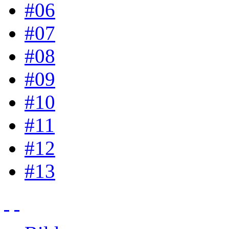
#06
#07
#08
#09
#10
#11
#12
#13