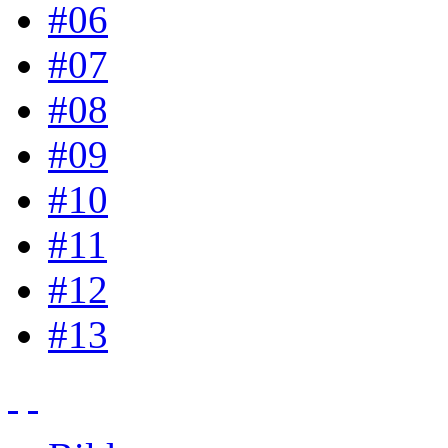
#06
#07
#08
#09
#10
#11
#12
#13