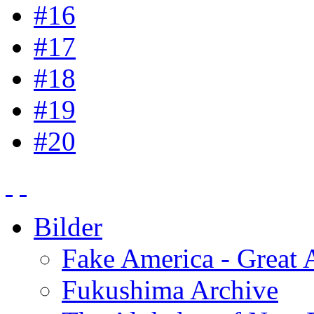
#16
#17
#18
#19
#20
Bilder
Fake America - Great 
Fukushima Archive