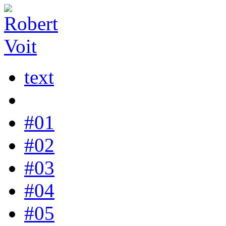
text
#01
#02
#03
#04
#05