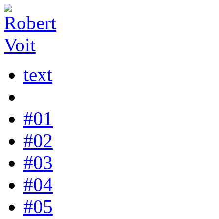
text
#01
#02
#03
#04
#05