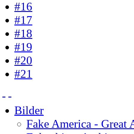
#16
#17
#18
#19
#20
#21
Bilder
Fake America - Great 